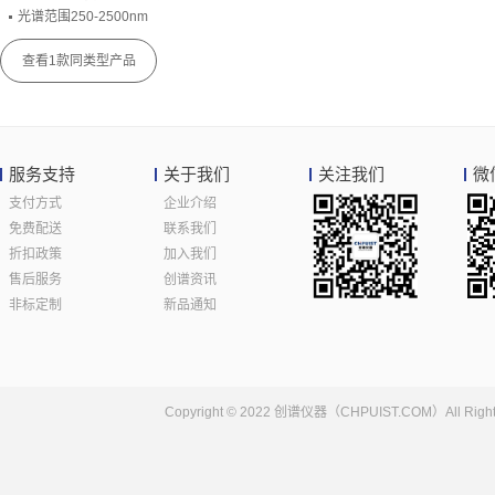
光谱范围250-2500nm
反射率优于98%
内径30mm（可以根据客户要求定制）
查看1款同类型产品
外壳采用航空铝合金，表面喷砂氧化黑，良好的机械性能，高强度，耐磨
内部采用优质PTFE喷涂工艺,超高反射率
创谱仪器可以根据客户要求搭建LIV测试系统，搭配探针台等测试wafer或裸芯片或其他样品！
服务支持
关于我们
关注我们
微
支付方式
企业介绍
免费配送
联系我们
折扣政策
加入我们
售后服务
创谱资讯
非标定制
新品通知
Copyright © 2022 创谱仪器（CHPUIST.COM）Al