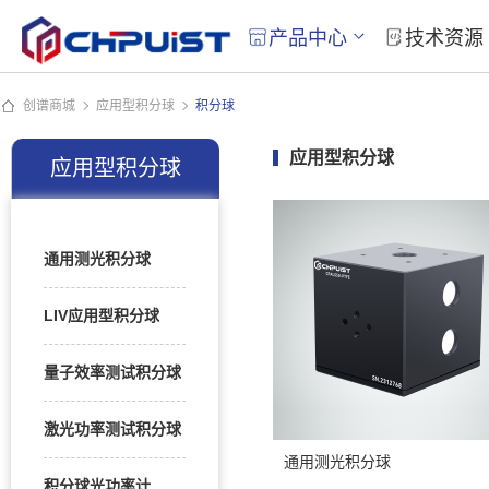
产品中心
技术资源
创谱商城
应用型积分球
积分球
应用型积分球
应用型积分球
通用测光积分球
LIV应用型积分球
量子效率测试积分球
激光功率测试积分球
通用测光积分球
积分球光功率计