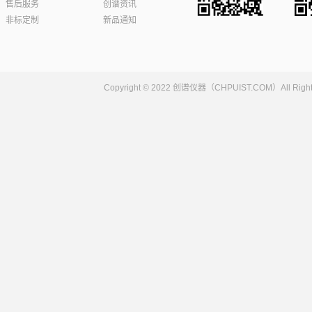
售后服务
创谱资讯
非标定制
新品通知
Copyright © 2022 创谱仪器（CHPUIST.COM）Al