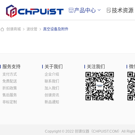
产品中心
技术资源
创谱商城
波纹管
真空设备及附件
服务支持
关于我们
关注我们
微
支付方式
企业介绍
免费配送
联系我们
折扣政策
加入我们
售后服务
创谱资讯
非标定制
新品通知
Copyright © 2022 创谱仪器（CHPUIST.COM）Al