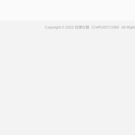
Copyright © 2022 创谱仪器（CHPUIST.COM）Al