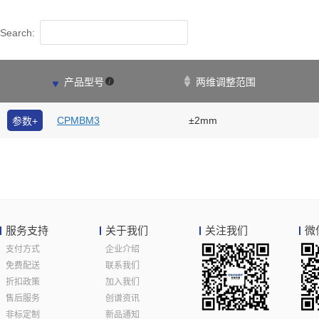
Search:

产品型号
两维调整范围
CPMBM3
±2mm
参数+
服务支持
关于我们
关注我们
微
支付方式
企业介绍
免费配送
联系我们
折扣政策
加入我们
售后服务
创谱资讯
非标定制
新品通知